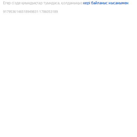
Егер сізде қиындықтар туындаса, қолданыңыз
кері байланыс нысанымен
9179536146518949831
:
1786053189