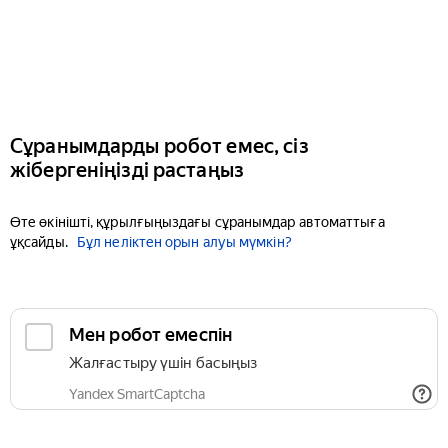
Сұранымдарды робот емес, сіз
жібергеніңізді растаңыз
Өте өкінішті, құрылғыңыздағы сұранымдар автоматтыға
ұқсайды.
Бұл неліктен орын алуы мүмкін?
Мен робот емеспін
Жалғастыру үшін басыңыз
Yandex SmartCaptcha