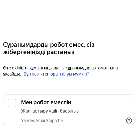
Сұранымдарды робот емес, сіз
жібергеніңізді растаңыз
Өте өкінішті, құрылғыңыздағы сұранымдар автоматтыға
ұқсайды.
Бұл неліктен орын алуы мүмкін?
Мен робот емеспін
Жалғастыру үшін басыңыз
Yandex SmartCaptcha