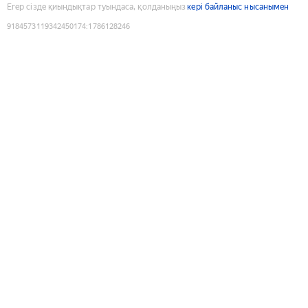
Егер сізде қиындықтар туындаса, қолданыңыз
кері байланыс нысанымен
9184573119342450174
:
1786128246