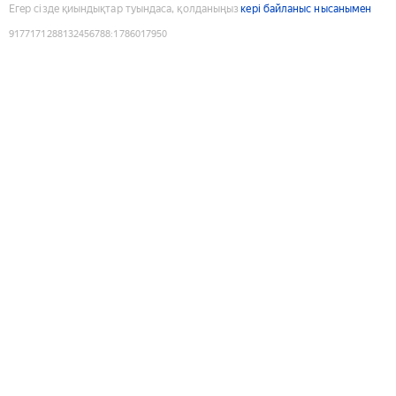
Егер сізде қиындықтар туындаса, қолданыңыз
кері байланыс нысанымен
9177171288132456788
:
1786017950