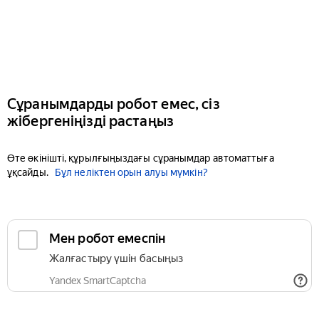
Сұранымдарды робот емес, сіз
жібергеніңізді растаңыз
Өте өкінішті, құрылғыңыздағы сұранымдар автоматтыға
ұқсайды.
Бұл неліктен орын алуы мүмкін?
Мен робот емеспін
Жалғастыру үшін басыңыз
Yandex SmartCaptcha