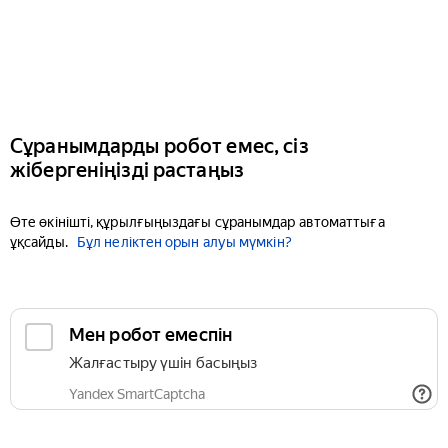
Сұранымдарды робот емес, сіз
жібергеніңізді растаңыз
Өте өкінішті, құрылғыңыздағы сұранымдар автоматтыға
ұқсайды.
Бұл неліктен орын алуы мүмкін?
Мен робот емеспін
Жалғастыру үшін басыңыз
Yandex SmartCaptcha