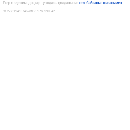
Егер сізде қиындықтар туындаса, қолданыңыз
кері байланыс нысанымен
9175331941074628853
:
1785990542