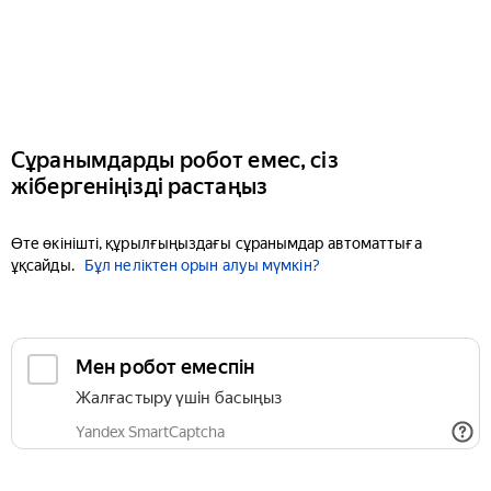
Сұранымдарды робот емес, сіз
жібергеніңізді растаңыз
Өте өкінішті, құрылғыңыздағы сұранымдар автоматтыға
ұқсайды.
Бұл неліктен орын алуы мүмкін?
Мен робот емеспін
Жалғастыру үшін басыңыз
Yandex SmartCaptcha