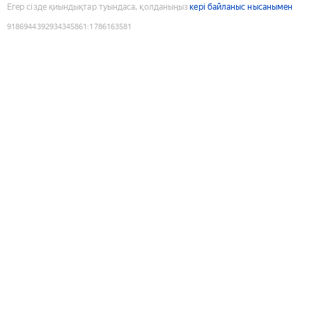
Егер сізде қиындықтар туындаса, қолданыңыз
кері байланыс нысанымен
9186944392934345861
:
1786163581