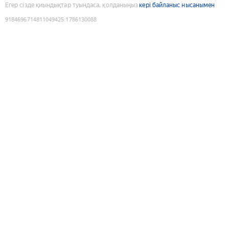
Егер сізде қиындықтар туындаса, қолданыңыз
кері байланыс нысанымен
9184696714811049425
:
1786130088