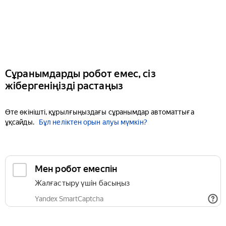
Сұранымдарды робот емес, сіз
жібергеніңізді растаңыз
Өте өкінішті, құрылғыңыздағы сұранымдар автоматтыға
ұқсайды.
Бұл неліктен орын алуы мүмкін?
Мен робот емеспін
Жалғастыру үшін басыңыз
Yandex SmartCaptcha