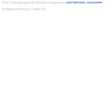
Егер сізде қиындықтар туындаса, қолданыңыз
кері байланыс нысанымен
9179808347587502251
:
1786057245