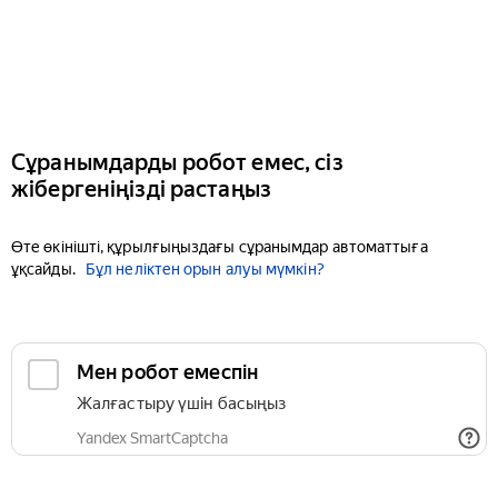
Сұранымдарды робот емес, сіз
жібергеніңізді растаңыз
Өте өкінішті, құрылғыңыздағы сұранымдар автоматтыға
ұқсайды.
Бұл неліктен орын алуы мүмкін?
Мен робот емеспін
Жалғастыру үшін басыңыз
Yandex SmartCaptcha