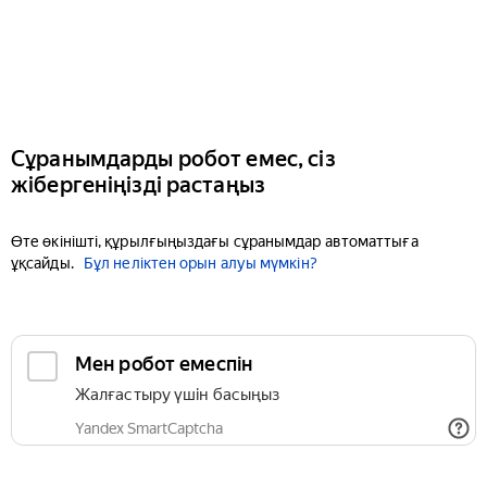
Сұранымдарды робот емес, сіз
жібергеніңізді растаңыз
Өте өкінішті, құрылғыңыздағы сұранымдар автоматтыға
ұқсайды.
Бұл неліктен орын алуы мүмкін?
Мен робот емеспін
Жалғастыру үшін басыңыз
Yandex SmartCaptcha