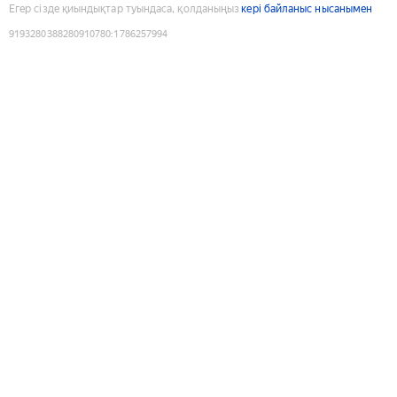
Егер сізде қиындықтар туындаса, қолданыңыз
кері байланыс нысанымен
9193280388280910780
:
1786257994