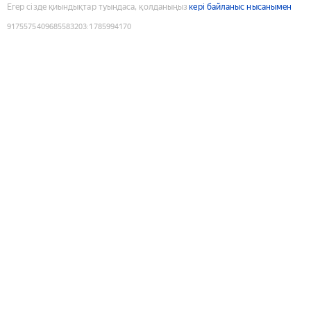
Егер сізде қиындықтар туындаса, қолданыңыз
кері байланыс нысанымен
9175575409685583203
:
1785994170