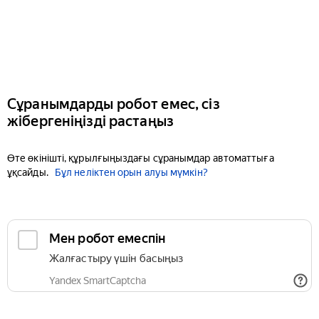
Сұранымдарды робот емес, сіз
жібергеніңізді растаңыз
Өте өкінішті, құрылғыңыздағы сұранымдар автоматтыға
ұқсайды.
Бұл неліктен орын алуы мүмкін?
Мен робот емеспін
Жалғастыру үшін басыңыз
Yandex SmartCaptcha