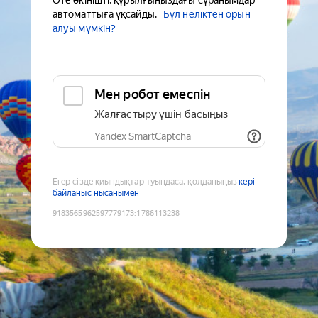
Өте өкінішті, құрылғыңыздағы сұранымдар
автоматтыға ұқсайды.
Бұл неліктен орын
алуы мүмкін?
Мен робот емеспін
Жалғастыру үшін басыңыз
Yandex SmartCaptcha
Егер сізде қиындықтар туындаса, қолданыңыз
кері
байланыс нысанымен
9183565962597779173
:
1786113238