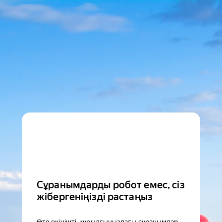
Сұранымдарды робот емес, сіз
жібергеніңізді растаңыз