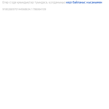
Егер сізде қиындықтар туындаса, қолданыңыз
кері байланыс нысанымен
9180268970144568634
:
1786064109