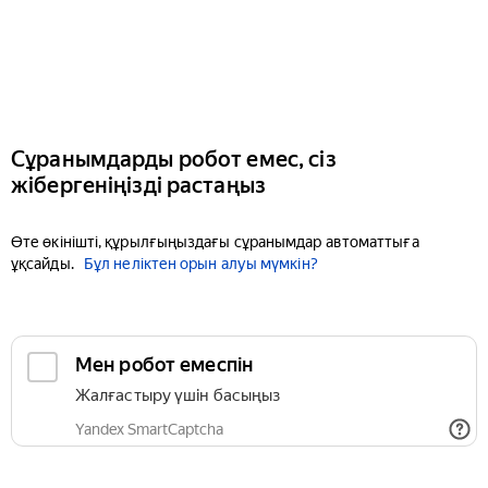
Сұранымдарды робот емес, сіз
жібергеніңізді растаңыз
Өте өкінішті, құрылғыңыздағы сұранымдар автоматтыға
ұқсайды.
Бұл неліктен орын алуы мүмкін?
Мен робот емеспін
Жалғастыру үшін басыңыз
Yandex SmartCaptcha