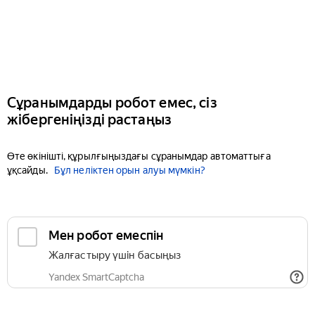
Сұранымдарды робот емес, сіз
жібергеніңізді растаңыз
Өте өкінішті, құрылғыңыздағы сұранымдар автоматтыға
ұқсайды.
Бұл неліктен орын алуы мүмкін?
Мен робот емеспін
Жалғастыру үшін басыңыз
Yandex SmartCaptcha