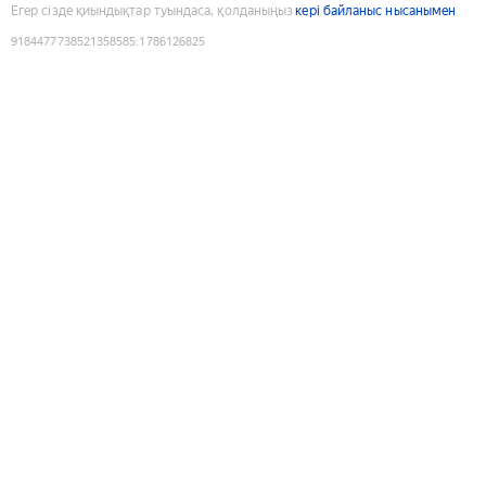
Егер сізде қиындықтар туындаса, қолданыңыз
кері байланыс нысанымен
9184477738521358585
:
1786126825