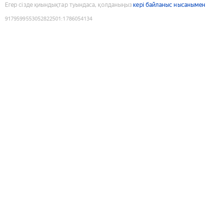
Егер сізде қиындықтар туындаса, қолданыңыз
кері байланыс нысанымен
9179599553052822501
:
1786054134