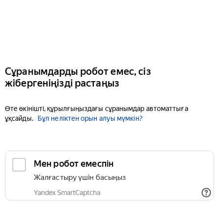
Сұранымдарды робот емес, сіз
жібергеніңізді растаңыз
Өте өкінішті, құрылғыңыздағы сұранымдар автоматтыға
ұқсайды.
Бұл неліктен орын алуы мүмкін?
Мен робот емеспін
Жалғастыру үшін басыңыз
Yandex SmartCaptcha