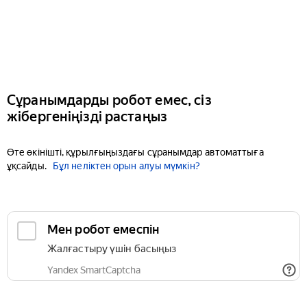
Сұранымдарды робот емес, сіз
жібергеніңізді растаңыз
Өте өкінішті, құрылғыңыздағы сұранымдар автоматтыға
ұқсайды.
Бұл неліктен орын алуы мүмкін?
Мен робот емеспін
Жалғастыру үшін басыңыз
Yandex SmartCaptcha