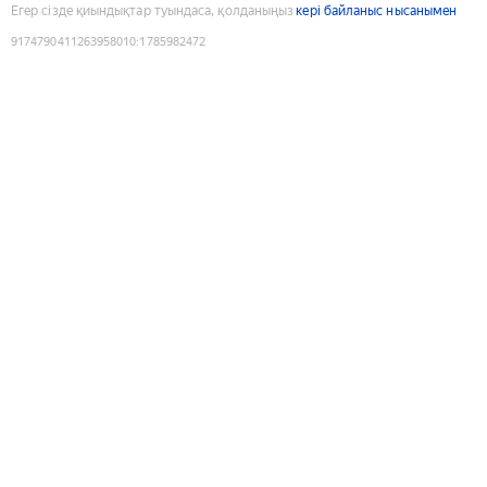
Егер сізде қиындықтар туындаса, қолданыңыз
кері байланыс нысанымен
9174790411263958010
:
1785982472