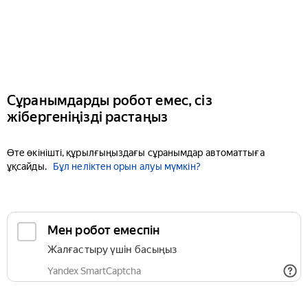
Сұранымдарды робот емес, сіз
жібергеніңізді растаңыз
Өте өкінішті, құрылғыңыздағы сұранымдар автоматтыға
ұқсайды.
Бұл неліктен орын алуы мүмкін?
Мен робот емеспін
Жалғастыру үшін басыңыз
Yandex SmartCaptcha