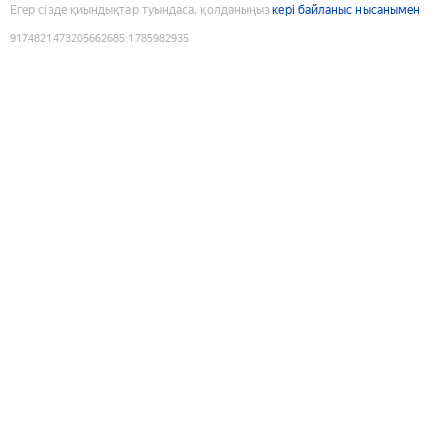
Егер сізде қиындықтар туындаса, қолданыңыз
кері байланыс нысанымен
9174821473205662685
:
1785982935