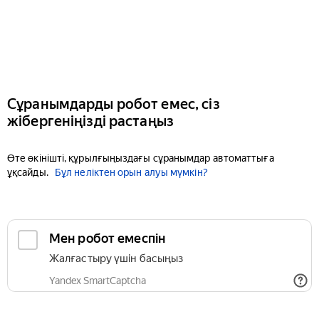
Сұранымдарды робот емес, сіз
жібергеніңізді растаңыз
Өте өкінішті, құрылғыңыздағы сұранымдар автоматтыға
ұқсайды.
Бұл неліктен орын алуы мүмкін?
Мен робот емеспін
Жалғастыру үшін басыңыз
Yandex SmartCaptcha