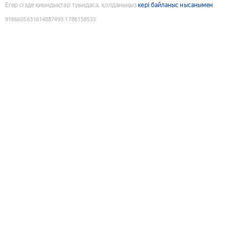
Егер сізде қиындықтар туындаса, қолданыңыз
кері байланыс нысанымен
9186605631614887493
:
1786158533