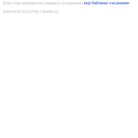
Егер сізде қиындықтар туындаса, қолданыңыз
кері байланыс нысанымен
9182014747315227740
:
1786090123