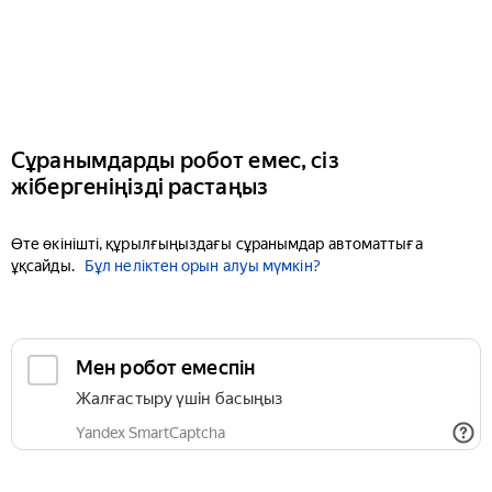
Сұранымдарды робот емес, сіз
жібергеніңізді растаңыз
Өте өкінішті, құрылғыңыздағы сұранымдар автоматтыға
ұқсайды.
Бұл неліктен орын алуы мүмкін?
Мен робот емеспін
Жалғастыру үшін басыңыз
Yandex SmartCaptcha