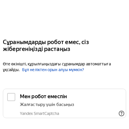
Сұранымдарды робот емес, сіз
жібергеніңізді растаңыз
Өте өкінішті, құрылғыңыздағы сұранымдар автоматтыға
ұқсайды.
Бұл неліктен орын алуы мүмкін?
Мен робот емеспін
Жалғастыру үшін басыңыз
Yandex SmartCaptcha