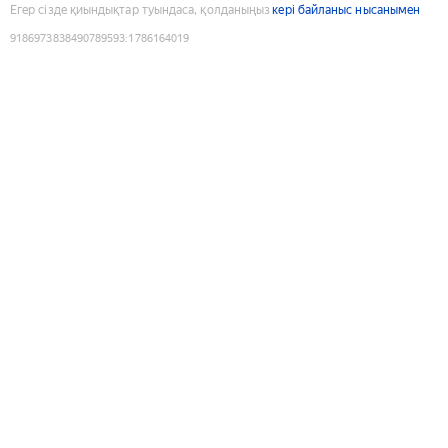
Егер сізде қиындықтар туындаса, қолданыңыз
кері байланыс нысанымен
9186973838490789593
:
1786164019