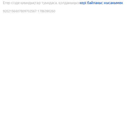
Егер сізде қиындықтар туындаса, қолданыңыз
кері байланыс нысанымен
9202156607809702567
:
1786390260