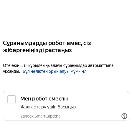
Сұранымдарды робот емес, сіз
жібергеніңізді растаңыз
Өте өкінішті, құрылғыңыздағы сұранымдар автоматтыға
ұқсайды.
Бұл неліктен орын алуы мүмкін?
Мен робот емеспін
Жалғастыру үшін басыңыз
Yandex SmartCaptcha