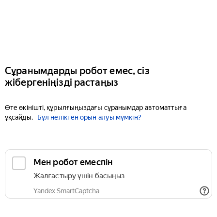
Сұранымдарды робот емес, сіз
жібергеніңізді растаңыз
Өте өкінішті, құрылғыңыздағы сұранымдар автоматтыға
ұқсайды.
Бұл неліктен орын алуы мүмкін?
Мен робот емеспін
Жалғастыру үшін басыңыз
Yandex SmartCaptcha