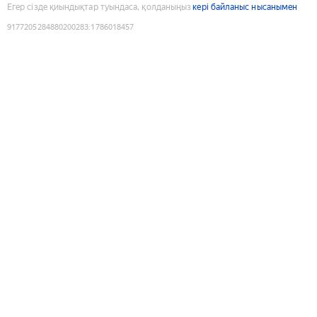
Егер сізде қиындықтар туындаса, қолданыңыз
кері байланыс нысанымен
9177205284880200283
:
1786018457