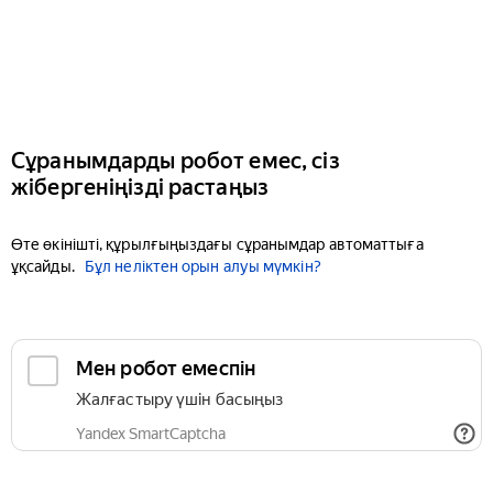
Сұранымдарды робот емес, сіз
жібергеніңізді растаңыз
Өте өкінішті, құрылғыңыздағы сұранымдар автоматтыға
ұқсайды.
Бұл неліктен орын алуы мүмкін?
Мен робот емеспін
Жалғастыру үшін басыңыз
Yandex SmartCaptcha