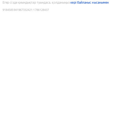
Егер сізде қиындықтар туындаса, қолданыңыз
кері байланыс нысанымен
9184585941967332421
:
1786128437