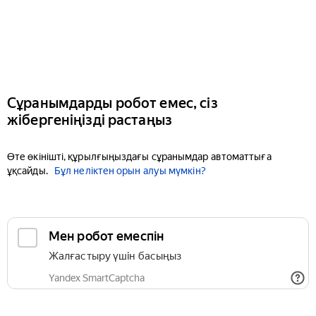
Сұранымдарды робот емес, сіз
жібергеніңізді растаңыз
Өте өкінішті, құрылғыңыздағы сұранымдар автоматтыға
ұқсайды.
Бұл неліктен орын алуы мүмкін?
Мен робот емеспін
Жалғастыру үшін басыңыз
Yandex SmartCaptcha