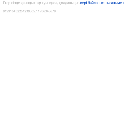
Егер сізде қиындықтар туындаса, қолданыңыз
кері байланыс нысанымен
9199164822512395057
:
1786345679