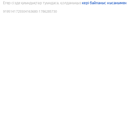
Егер сізде қиындықтар туындаса, қолданыңыз
кері байланыс нысанымен
9195141725504163680
:
1786285730