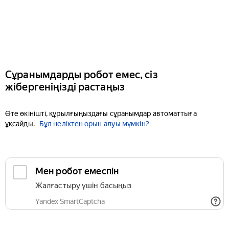
Сұранымдарды робот емес, сіз
жібергеніңізді растаңыз
Өте өкінішті, құрылғыңыздағы сұранымдар автоматтыға
ұқсайды.
Бұл неліктен орын алуы мүмкін?
Мен робот емеспін
Жалғастыру үшін басыңыз
Yandex SmartCaptcha