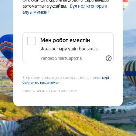
Өте өкінішті, құрылғыңыздағы сұранымдар
автоматтыға ұқсайды.
Бұл неліктен орын
алуы мүмкін?
Мен робот емеспін
Жалғастыру үшін басыңыз
Yandex SmartCaptcha
Егер сізде қиындықтар туындаса, қолданыңыз
кері
байланыс нысанымен
9186168049340913740
:
1786152012