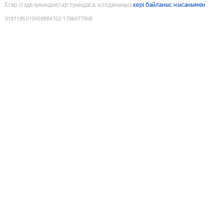
Егер сізде қиындықтар туындаса, қолданыңыз
кері байланыс нысанымен
9181195010459884762
:
1786077908