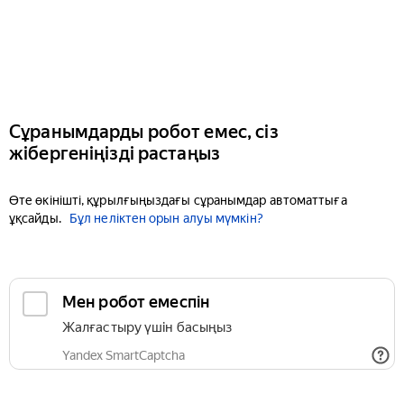
Сұранымдарды робот емес, сіз
жібергеніңізді растаңыз
Өте өкінішті, құрылғыңыздағы сұранымдар автоматтыға
ұқсайды.
Бұл неліктен орын алуы мүмкін?
Мен робот емеспін
Жалғастыру үшін басыңыз
Yandex SmartCaptcha