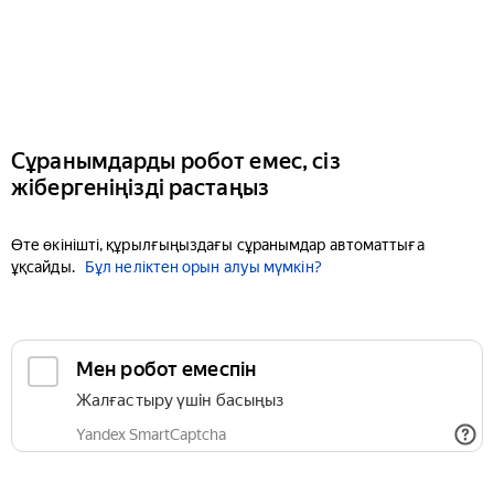
Сұранымдарды робот емес, сіз
жібергеніңізді растаңыз
Өте өкінішті, құрылғыңыздағы сұранымдар автоматтыға
ұқсайды.
Бұл неліктен орын алуы мүмкін?
Мен робот емеспін
Жалғастыру үшін басыңыз
Yandex SmartCaptcha