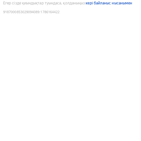
Егер сізде қиындықтар туындаса, қолданыңыз
кері байланыс нысанымен
9187000853029094089
:
1786164422