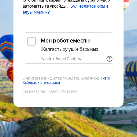
Өте өкінішті, құрылғыңыздағы сұранымдар
автоматтыға ұқсайды.
Бұл неліктен орын
алуы мүмкін?
Мен робот емеспін
Жалғастыру үшін басыңыз
Yandex SmartCaptcha
Егер сізде қиындықтар туындаса, қолданыңыз
кері
байланыс нысанымен
9184286572681118627
:
1786123976