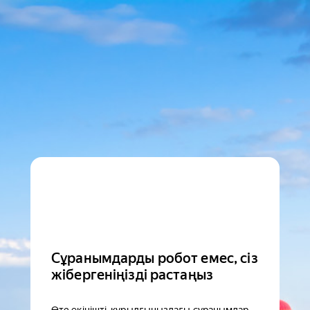
Сұранымдарды робот емес, сіз
жібергеніңізді растаңыз