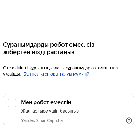
Сұранымдарды робот емес, сіз
жібергеніңізді растаңыз
Өте өкінішті, құрылғыңыздағы сұранымдар автоматтыға
ұқсайды.
Бұл неліктен орын алуы мүмкін?
Мен робот емеспін
Жалғастыру үшін басыңыз
Yandex SmartCaptcha