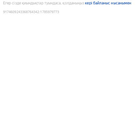
Егер сізде қиындықтар туындаса, қолданыңыз
кері байланыс нысанымен
9174609243368764342
:
1785979773