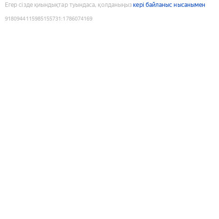
Егер сізде қиындықтар туындаса, қолданыңыз
кері байланыс нысанымен
9180944115985155731
:
1786074169