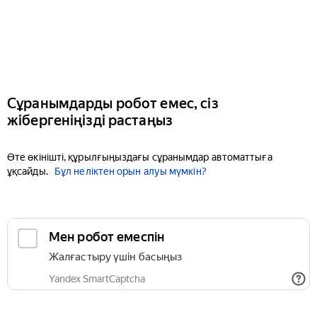
Сұранымдарды робот емес, сіз
жібергеніңізді растаңыз
Өте өкінішті, құрылғыңыздағы сұранымдар автоматтыға
ұқсайды.
Бұл неліктен орын алуы мүмкін?
Мен робот емеспін
Жалғастыру үшін басыңыз
Yandex SmartCaptcha