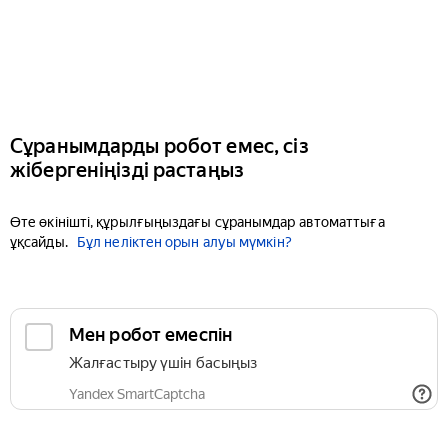
Сұранымдарды робот емес, сіз
жібергеніңізді растаңыз
Өте өкінішті, құрылғыңыздағы сұранымдар автоматтыға
ұқсайды.
Бұл неліктен орын алуы мүмкін?
Мен робот емеспін
Жалғастыру үшін басыңыз
Yandex SmartCaptcha