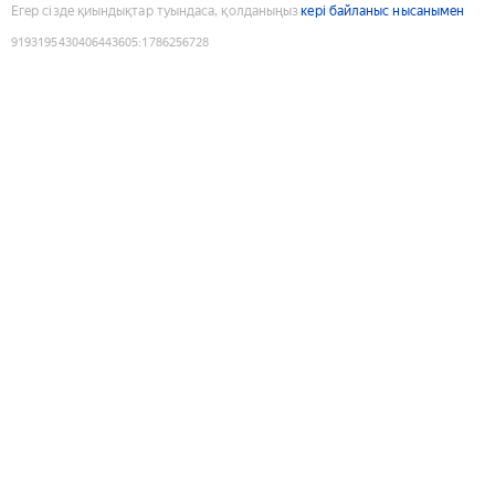
Егер сізде қиындықтар туындаса, қолданыңыз
кері байланыс нысанымен
9193195430406443605
:
1786256728