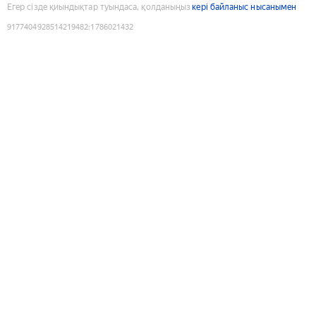
Егер сізде қиындықтар туындаса, қолданыңыз
кері байланыс нысанымен
9177404928514219482
:
1786021432