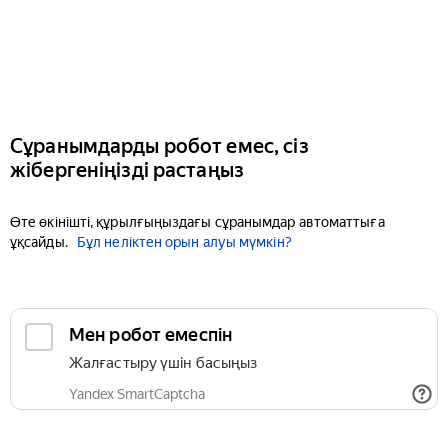
Сұранымдарды робот емес, сіз
жібергеніңізді растаңыз
Өте өкінішті, құрылғыңыздағы сұранымдар автоматтыға
ұқсайды.
Бұл неліктен орын алуы мүмкін?
Мен робот емеспін
Жалғастыру үшін басыңыз
Yandex SmartCaptcha