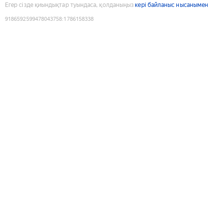
Егер сізде қиындықтар туындаса, қолданыңыз
кері байланыс нысанымен
9186592599478043758
:
1786158338