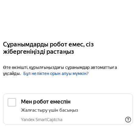
Сұранымдарды робот емес, сіз
жібергеніңізді растаңыз
Өте өкінішті, құрылғыңыздағы сұранымдар автоматтыға
ұқсайды.
Бұл неліктен орын алуы мүмкін?
Мен робот емеспін
Жалғастыру үшін басыңыз
Yandex SmartCaptcha