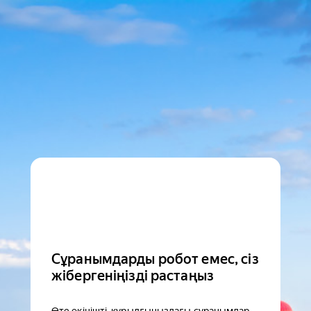
Сұранымдарды робот емес, сіз
жібергеніңізді растаңыз