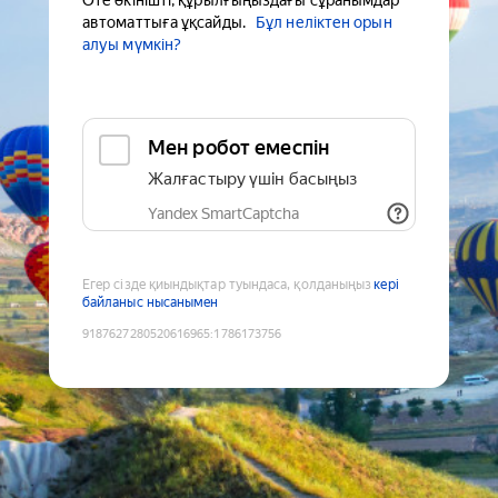
Өте өкінішті, құрылғыңыздағы сұранымдар
автоматтыға ұқсайды.
Бұл неліктен орын
алуы мүмкін?
Мен робот емеспін
Жалғастыру үшін басыңыз
Yandex SmartCaptcha
Егер сізде қиындықтар туындаса, қолданыңыз
кері
байланыс нысанымен
9187627280520616965
:
1786173756