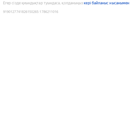
Егер сізде қиындықтар туындаса, қолданыңыз
кері байланыс нысанымен
9190127741826150265
:
1786211016