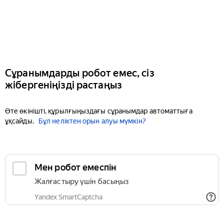
Сұранымдарды робот емес, сіз
жібергеніңізді растаңыз
Өте өкінішті, құрылғыңыздағы сұранымдар автоматтыға
ұқсайды.
Бұл неліктен орын алуы мүмкін?
Мен робот емеспін
Жалғастыру үшін басыңыз
Yandex SmartCaptcha