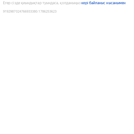
Егер сізде қиындықтар туындаса, қолданыңыз
кері байланыс нысанымен
9192987024766933380
:
1786253623