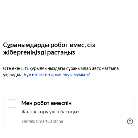
Сұранымдарды робот емес, сіз
жібергеніңізді растаңыз
Өте өкінішті, құрылғыңыздағы сұранымдар автоматтыға
ұқсайды.
Бұл неліктен орын алуы мүмкін?
Мен робот емеспін
Жалғастыру үшін басыңыз
Yandex SmartCaptcha