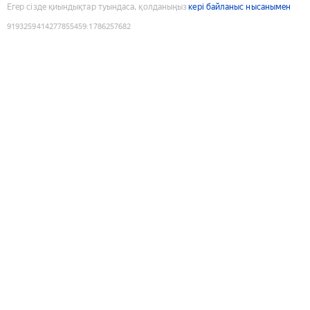
Егер сізде қиындықтар туындаса, қолданыңыз
кері байланыс нысанымен
9193259414277855459
:
1786257682