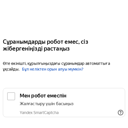
Сұранымдарды робот емес, сіз
жібергеніңізді растаңыз
Өте өкінішті, құрылғыңыздағы сұранымдар автоматтыға
ұқсайды.
Бұл неліктен орын алуы мүмкін?
Мен робот емеспін
Жалғастыру үшін басыңыз
Yandex SmartCaptcha