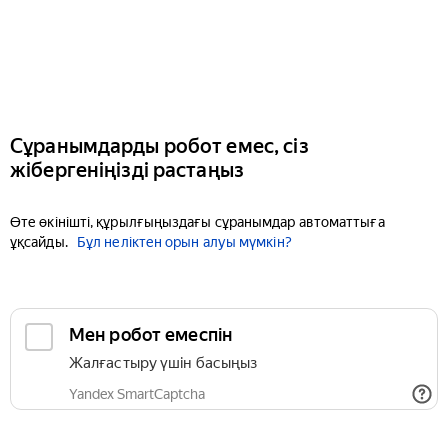
Сұранымдарды робот емес, сіз
жібергеніңізді растаңыз
Өте өкінішті, құрылғыңыздағы сұранымдар автоматтыға
ұқсайды.
Бұл неліктен орын алуы мүмкін?
Мен робот емеспін
Жалғастыру үшін басыңыз
Yandex SmartCaptcha