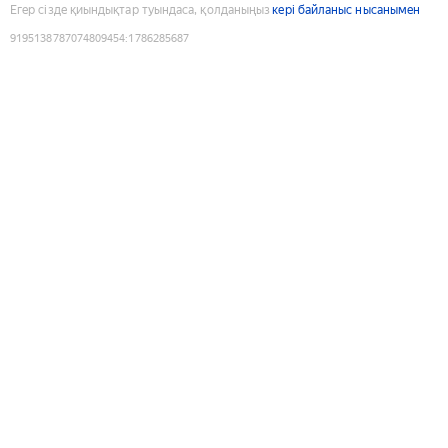
Егер сізде қиындықтар туындаса, қолданыңыз
кері байланыс нысанымен
9195138787074809454
:
1786285687