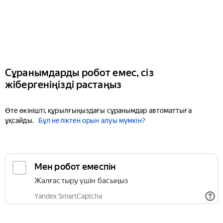
Сұранымдарды робот емес, сіз
жібергеніңізді растаңыз
Өте өкінішті, құрылғыңыздағы сұранымдар автоматтыға
ұқсайды.
Бұл неліктен орын алуы мүмкін?
Мен робот емеспін
Жалғастыру үшін басыңыз
Yandex SmartCaptcha