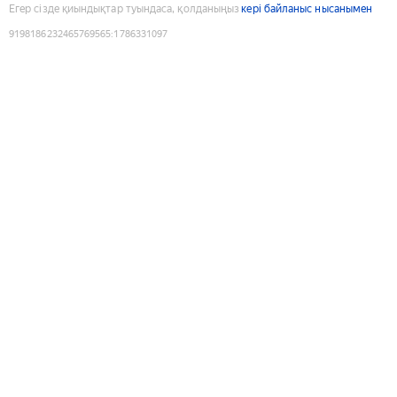
Егер сізде қиындықтар туындаса, қолданыңыз
кері байланыс нысанымен
9198186232465769565
:
1786331097