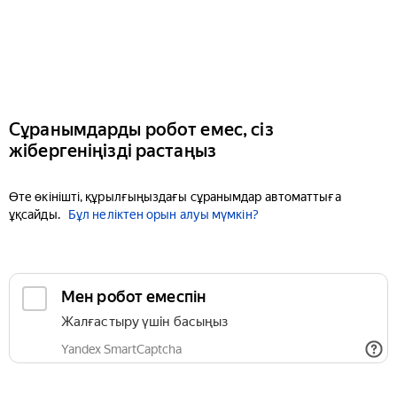
Сұранымдарды робот емес, сіз
жібергеніңізді растаңыз
Өте өкінішті, құрылғыңыздағы сұранымдар автоматтыға
ұқсайды.
Бұл неліктен орын алуы мүмкін?
Мен робот емеспін
Жалғастыру үшін басыңыз
Yandex SmartCaptcha