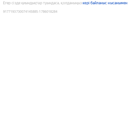
Егер сізде қиындықтар туындаса, қолданыңыз
кері байланыс нысанымен
9177193730074145885
:
1786018284