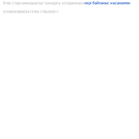
Егер сізде қиындықтар туындаса, қолданыңыз
кері байланыс нысанымен
9193804988405413784
:
1786265811