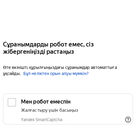
Сұранымдарды робот емес, сіз
жібергеніңізді растаңыз
Өте өкінішті, құрылғыңыздағы сұранымдар автоматтыға
ұқсайды.
Бұл неліктен орын алуы мүмкін?
Мен робот емеспін
Жалғастыру үшін басыңыз
Yandex SmartCaptcha